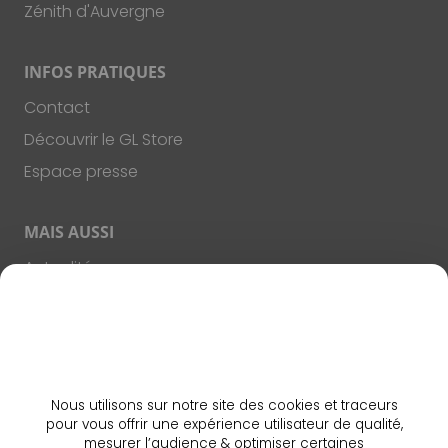
Zénith d'Auvergne
INFOS PRATIQUES
Contact
Découvrir le GL Store
Espace presse
MAIS AUSSI
Actualités
Agenda
Choisir Clermont-Ferrand
Nos offres
Nos équipes
Nous utilisons sur notre site des cookies et traceurs
pour vous offrir une expérience utilisateur de qualité,
Notre expertise
mesurer l’audience & optimiser certaines