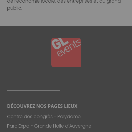
de l’économie locale, des entreprises et du grand
public.
Paragraphes
Image
Footer
DÉCOUVREZ NOS PAGES LIEUX
Links
Centre des congrès - Polydome
Parc Expo - Grande Halle d'Auvergne