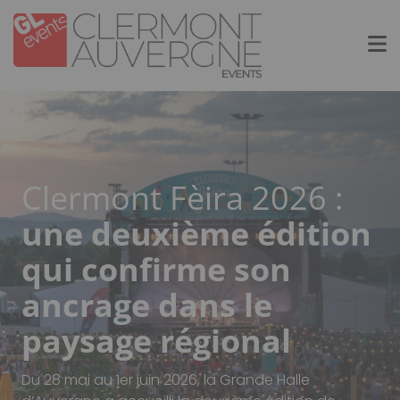
Aller
Panneau de gestion des cookies
au
contenu
principal
Clermont Fèira 2026 :
une deuxième édition
qui confirme son
ancrage dans le
paysage régional
Du 28 mai au 1er juin 2026, la Grande Halle