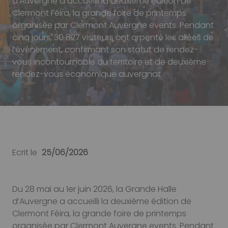
d’Auvergne a accueilli la deuxième édition de
Clermont Fèira, la grande foire de printemps
organisée par Clermont Auvergne events. Pendant
cinq jours, 30 827 visiteurs ont arpenté les allées de
l’événement, confirmant son statut de rendez-
vous incontournable du territoire et de deuxième
rendez-vous économique auvergnat.
Ecrit le
25/06/2026
Body
Du 28 mai au 1er juin 2026, la Grande Halle
d’Auvergne a accueilli la deuxième édition de
Clermont Fèira, la grande foire de printemps
organisée par Clermont Auvergne events. Pendant